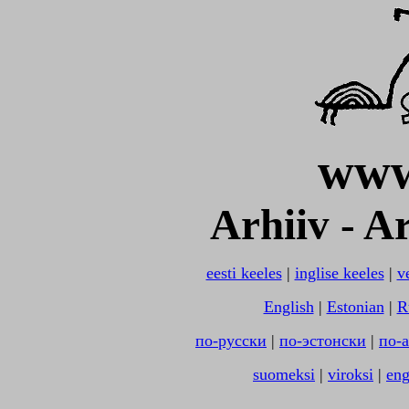
www
Arhiiv - A
eesti keeles
|
inglise keeles
|
v
English
|
Estonian
|
R
по-русски
|
по-эстонски
|
по-
suomeksi
|
viroksi
|
eng