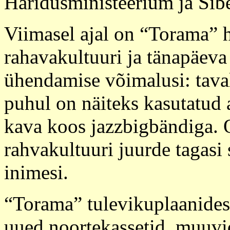
Haridusministeerium ja Sib
Viimasel ajal on “Torama” 
rahavakultuuri ja tänapäev
ühendamise võimalusi: tava
puhul on näiteks kasutatud a
kava koos jazzbigbändiga. O
rahvakultuuri juurde tagasi
inimesi.
“Torama” tulevikuplaanide
uued noortekassetid, muuvi