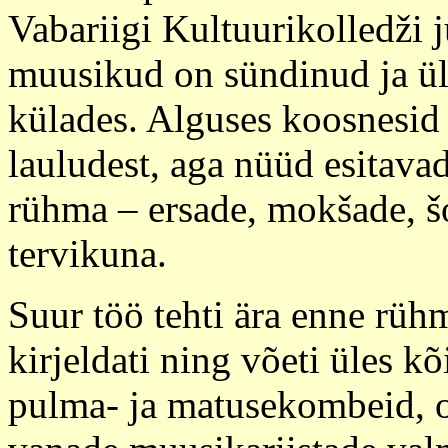
Vabariigi Kultuurikolledži 
muusikud on sündinud ja ül
külades. Alguses koosnesi
lauludest, aga nüüd esitava
rühma – ersade, mokšade, š
tervikuna.
Suur töö tehti ära enne rü
kirjeldati ning võeti üles 
pulma- ja matusekombeid, 