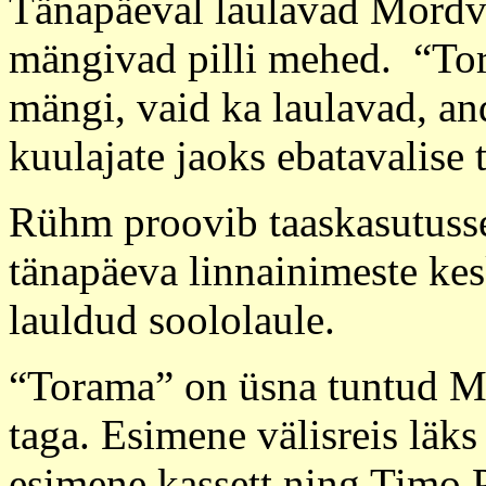
Tänapäeval laulavad Mordvas
mängivad pilli mehed. “Tor
mängi, vaid ka laulavad, a
kuulajate jaoks ebatavalise 
Rühm proovib taaskasutusse
tänapäeva linnainimeste kes
lauldud soololaule.
“Torama” on üsna tuntud Mo
taga. Esimene välisreis läks
esimene kassett ning Timo 