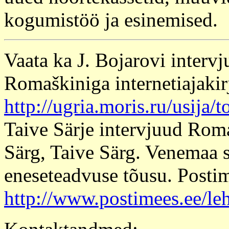
kogumistöö ja esinemised.
Vaata ka J. Bojarovi interv
Romaškiniga internetiajakirj
http://ugria.moris.ru/usija/
Taive Särje intervjuud Rom
Särg, Taive Särg. Venemaa 
eneseteadvuse tõusu. Postim
http://www.postimees.ee/le