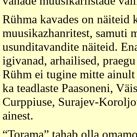
vanade muusikariistade val
Rühma kavades on näiteid 
muusikazhanritest, samuti 
usunditavandite näiteid. En
igivanad, arhailised, praegu
Rühm ei tugine mitte ainult
ka teadlaste Paasoneni, Väi
Curppiuse, Surajev-Koroljov
ainest.
“Torama” tahab olla omamo