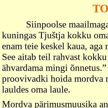
T
Siinpoolse maailmaga hü
kuningas Tjuštja kokku oma
enam teie keskel kaua, aga 
See aitab teil rahvast kokku
ähvardama mingi õnnetus.
proovivadki hoida mordva 
lauldes oma laule.
Mordva pärimusmuusika an