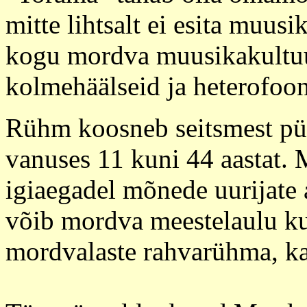
mitte lihtsalt ei esita muusi
kogu mordva muusikakultuur
kolmehäälseid ja heterofoon
Rühm koosneb seitsmest püs
vanuses 11 kuni 44 aastat. 
igiaegadel mõnede uurijate 
võib mordva meestelaulu ku
mordvalaste rahvarühma, kar