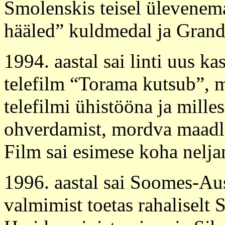
Smolenskis teisel ülevenem
hääled” kuldmedal ja Grand
1994. aastal sai linti uus 
telefilm “Torama kutsub”, 
telefilmi ühistööna ja mill
ohverdamist, mordva maadl
Film sai esimese koha neljan
1996. aastal sai Soomes-Au
valmimist toetas rahaliselt