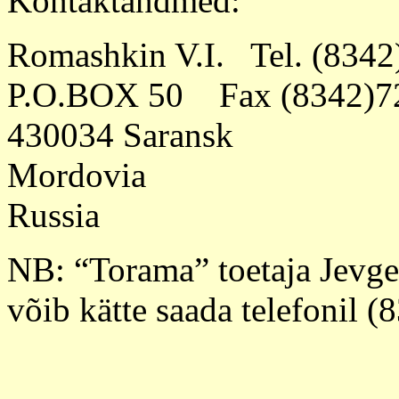
Kontaktandmed:
Romashkin V.I. Tel. (834
P.O.BOX 50 Fax (8342)7
430034 Saransk
Mordovia
Russia
NB: “Torama” toetaja Jevgeni
võib kätte saada telefonil 